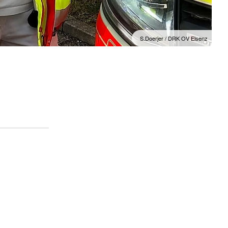
S.Doerjer / DRK OV Elsenz