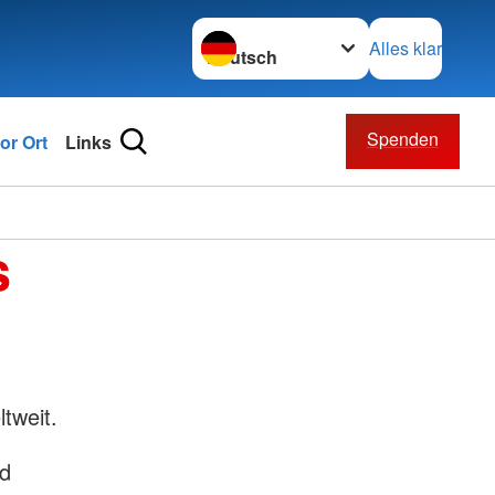
Sprache wechseln zu
Alles klar
Spenden
or Ort
Links
s
tweit.
nd