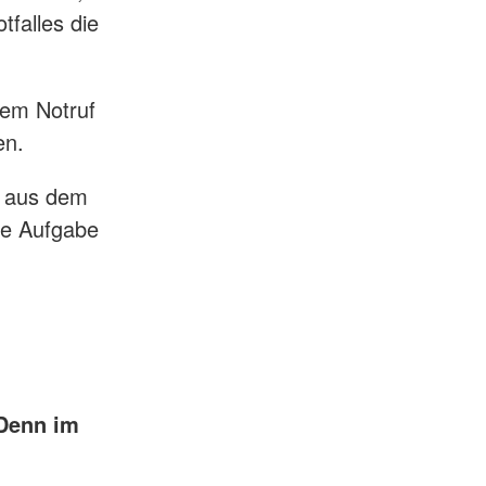
tfalles die
nem Notruf
en.
t aus dem
re Aufgabe
 Denn im