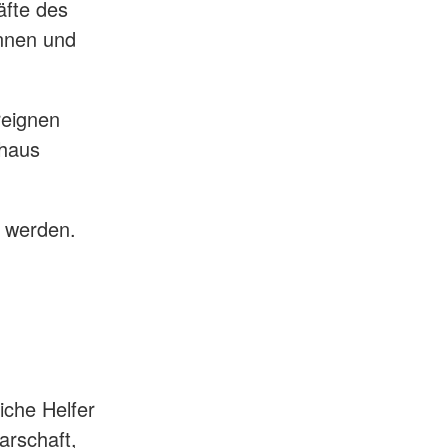
äfte des
nnen und
reignen
nhaus
 werden.
iche Helfer
rschaft,