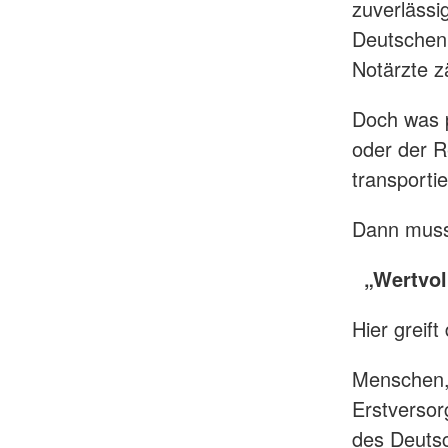
zuverlässi
Deutschen 
Notärzte z
Doch was p
oder der R
transportie
Dann muss 
„Wertvol
Hier greif
Menschen, 
Erstversor
des Deuts