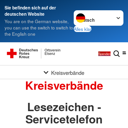
Sie befinden sich auf der
Sprache wechseln zu
deutschen Website
You are on the German website,
you can use the switch to switch to
Alles klar
the English one
Ortsverein
Spenden
Elsenz
Kreisverbände
Kreisverbände
Lesezeichen -
Servicetelefon