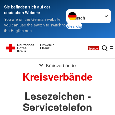
Sie befinden sich auf der
Sprache wechseln zu
deutschen Website
You are on the German website,
you can use the switch to switch to
Alles klar
the English one
Ortsverein
Spenden
Elsenz
Kreisverbände
Kreisverbände
Lesezeichen -
Servicetelefon