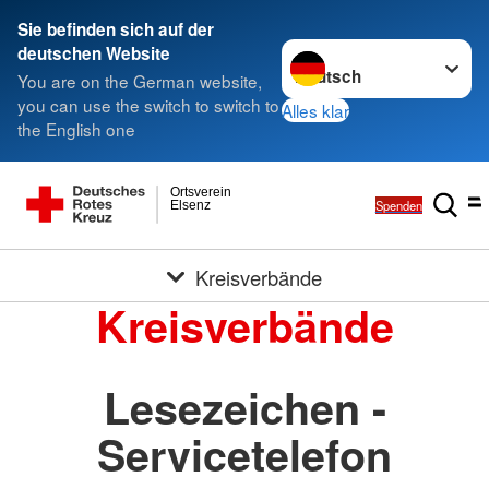
Sie befinden sich auf der
Sprache wechseln zu
deutschen Website
You are on the German website,
you can use the switch to switch to
Alles klar
the English one
Ortsverein
Spenden
Elsenz
Kreisverbände
Kreisverbände
Lesezeichen -
Servicetelefon